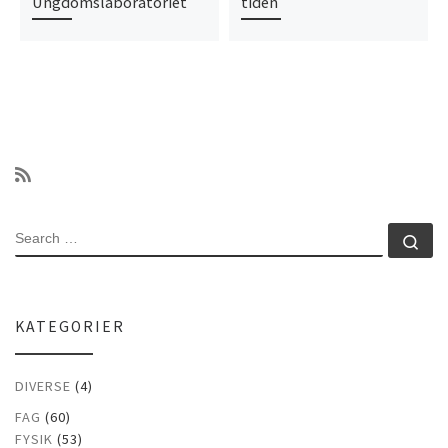
Ungdomslaboratoriet
tiden
SEARCH
Se
KATEGORIER
DIVERSE
(4)
FAG
(60)
FYSIK
(53)