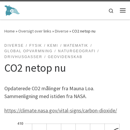
Skip to content
Search
Me
Home
»
Oversigt over links
»
Diverse
»
CO2 netop nu
DIVERSE
FYSIK
KEMI
MATEMATIK
GLOBAL OPVARMNING
NATURGEOGRAFI
DRIVHUSGASSER
GEOVIDENSKAB
CO2 netop nu
Opdaterede CO2 målinger fra Mauna Loa.
Sammenligning med istiden fra NASA.
https://climate.nasa.gov/vital-signs/carbon-dioxide/