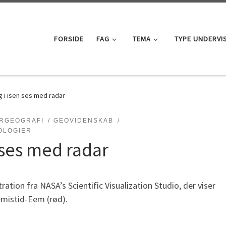
FORSIDE
FAG
TEMA
TYPE UNDERVI
g i isen ses med radar
RGEOGRAFI
GEOVIDENSKAB
OLOGIER
 ses med radar
tration fra NASA’s Scientific Visualization Studio, der viser
emistid-Eem (rød).