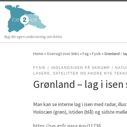
Skip to content
Byg din egen undervisning om Arktis
Home
»
Oversigt over links
»
Fag
»
Fysik
»
Grønland – la
FYSIK
INDLANDSISEN PÅ SKRUMP
NATU
LASERE, SATELITTER OG ANDRE NYE TEKN
Grønland – lag i isen
Man kan se interne lag i isen med radar, illus
Holocæn (grøn), istiden (blå) og sidste mell
https://svs.gsfc.nasa.gov/11736