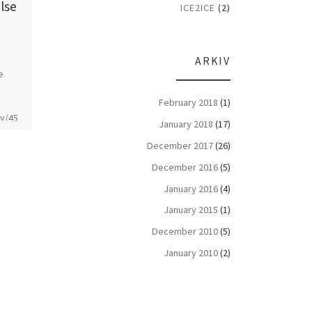
lse
Teknologiske
ICE2ICE
(2)
metoder til at
undersøge havis
ARKIV
e
Beskrivelse af de mange
forskellige teknologiske
February 2018
(1)
metoder der bruges til at
ov/45
January 2018
(17)
måle havisen i Arktis. Tekst,
billeder og animation
December 2017
(26)
stammer fra NASA’s […]
December 2016
(5)
January 2016
(4)
January 2015
(1)
December 2010
(5)
January 2010
(2)