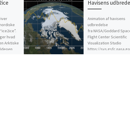
2ice
Havisens udbrede
river
Animation af havisens
nordiske
udbredelse
“ice2ice”.
fra NASA/Goddard Spac
øger hvad
Flight Center Scientific
en Arktiske
Visualization Studio
 Videoen
https://svs.gsfc.nasa.g
73